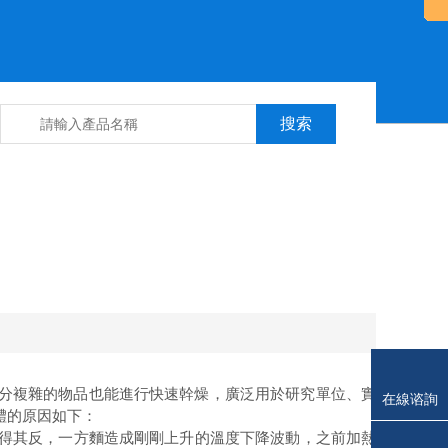
複雜的物品也能進行快速幹燥，廣泛用於研究單位、實
在線谘詢
原因如下：
反，一方麵造成剛剛上升的溫度下降波動，之前加熱