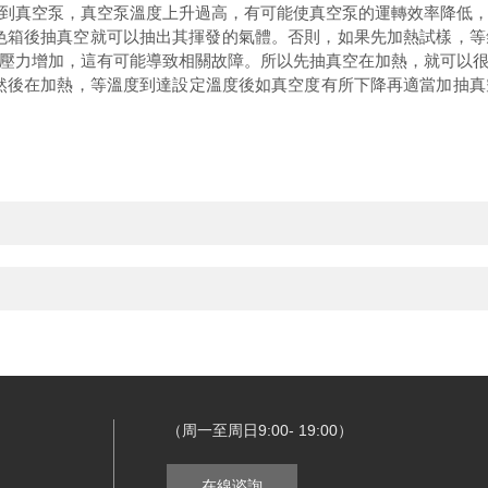
被帶到真空泵，真空泵溫度上升過高，有可能使真空泵的運轉效率降低
箱後抽真空就可以抽出其揮發的氣體。否則，如果先加熱試樣
力增加，這有可能導致相關故障。所以先抽真空在加熱，就可以
在加熱，等溫度到達設定溫度後如真空度有所下降再適當加抽真空
（周一至周日9:00- 19:00）
在線谘詢