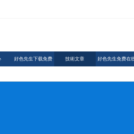
心
好色先生下载免费
技術文章
好色先生免费在
中心
观看