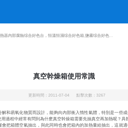
箱,鹽霧综合好色機,紫外光耐氣候老化综合好色箱,氙燈老化综合好色箱，沙塵综合好色箱，淋雨综合好色箱，汽車內飾材料燃燒综合好色機
真空幹燥箱使用常識
更新時間：2011-07-04 點擊次數：3267
分解和易氧化物質而設計，能夠向內部衝入惰性氣體，特別是一些成分
。客戶在使用過程中經常有問到為什麽真空幹燥箱需要先抽真空再加熱呢？具體的
把箱體空氣抽出，與此同時也會把箱內的加熱量給抽出，這就適得其